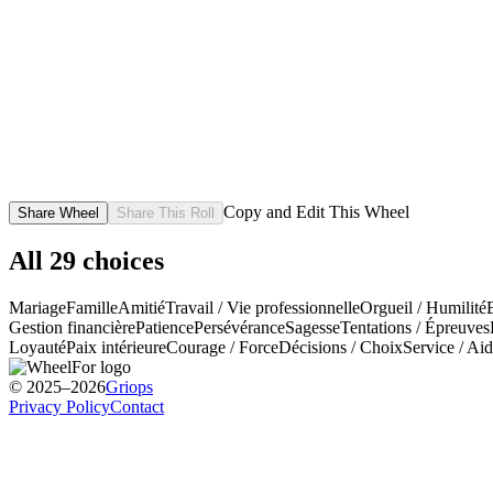
Copy and Edit This Wheel
Share Wheel
Share This Roll
All
29
choices
Mariage
Famille
Amitié
Travail / Vie professionnelle
Orgueil / Humilité
Gestion financière
Patience
Persévérance
Sagesse
Tentations / Épreuves
Loyauté
Paix intérieure
Courage / Force
Décisions / Choix
Service / Aid
© 2025–2026
Griops
Privacy Policy
Contact