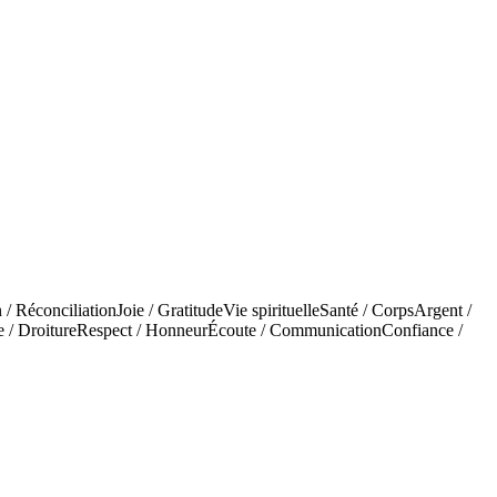
 / Réconciliation
Joie / Gratitude
Vie spirituelle
Santé / Corps
Argent /
e / Droiture
Respect / Honneur
Écoute / Communication
Confiance /