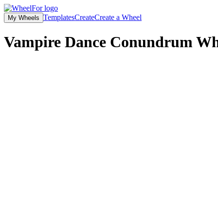
Templates
Create
Create a Wheel
My Wheels
Vampire Dance Conundrum
Wh