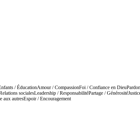
Enfants / Éducation
Amour / Compassion
Foi / Confiance en Dieu
Pardon
Relations sociales
Leadership / Responsabilité
Partage / Générosité
Justic
e aux autres
Espoir / Encouragement