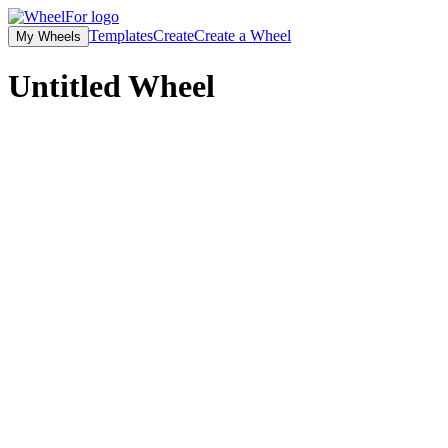
Templates
Create
Create a Wheel
My Wheels
Untitled
Wheel