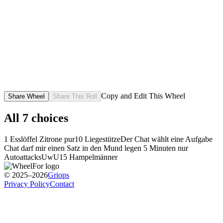
Copy and Edit This Wheel
Share Wheel
Share This Roll
All
7
choices
1 Esslöffel Zitrone pur
10 Liegestütze
Der Chat wählt eine Aufgabe
Chat darf mir einen Satz in den Mund legen
5 Minuten nur
Autoattacks
UwU
15 Hampelmänner
© 2025–2026
Griops
Privacy Policy
Contact