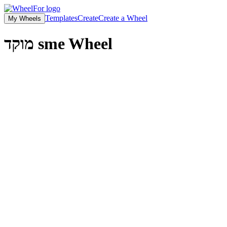
Templates
Create
Create a Wheel
My Wheels
מוקד sme
Wheel