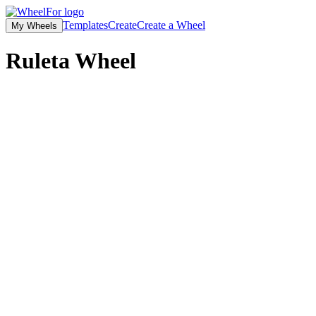
Templates
Create
Create a Wheel
My Wheels
Ruleta
Wheel