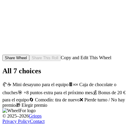
Copy and Edit This Wheel
Share Wheel
Share This Roll
All
7
choices
🥐☕ Mini desayuno para el equipo
🍫🍬 Caja de chocolate o
chuches
🎯 +8 puntos extra para el próximo mes
💰 Bonus de 20 €
para el equipo
🔄 Comodín: tira de nuevo
❌ Pierde turno / No hay
premio
🎁 Elegir premio
© 2025–2026
Griops
Privacy Policy
Contact