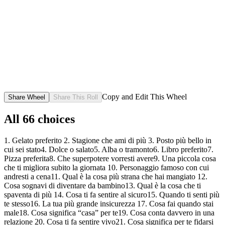
Copy and Edit This Wheel
Share Wheel
Share This Roll
All
66
choices
1. Gelato preferito
2. Stagione che ami di più
3. Posto più bello in
cui sei stato
4. Dolce o salato
5. Alba o tramonto
6. Libro preferito
7.
Pizza preferita
8. Che superpotere vorresti avere
9. Una piccola cosa
che ti migliora subito la giornata
10. Personaggio famoso con cui
andresti a cena
11. Qual è la cosa più strana che hai mangiato
12.
Cosa sognavi di diventare da bambino
13. Qual è la cosa che ti
spaventa di più
14. Cosa ti fa sentire al sicuro
15. Quando ti senti più
te stesso
16. La tua più grande insicurezza
17. Cosa fai quando stai
male
18. Cosa significa “casa” per te
19. Cosa conta davvero in una
relazione
20. Cosa ti fa sentire vivo
21. Cosa significa per te fidarsi