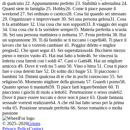
di qualcuno
22. Appuntamento perfetto
23. Stabilità o adrenalina
24.
Quanti siete in famiglia
25. Hobby
26. Come ti piace passare il
weekend
27. Sei ordinato o caotico
28. Cosa fai quando sei stressato
29. Organizzare o improvvisare
30. Sei una persona gelosa
31. Cosa
ti fa arrabbiare
32. Una cosa che non sopporti
33. Il viaggio dei sogni
34. Una cosa che ti fa sorridere sempre
35. Materia preferita a scuola
36. Sei una persona mattiniera o notturna
37. Festa preferita
38. Hai
un soprannome
39. Ti dà fastidio se ti toccano i capelli
40. Ti piace il
lavoro che fai o vorresti cambiare
41. Peggior difetto e miglior
pregio
42. Che sport segui
43. Sei superstizioso
44. Bicchiere mezzo
pieno o mezzo vuoto
45. Hai mai fatto a botte
46. Se vincessi la
lotteria cosa faresti con i soldi
47. Cani o Gatti
48. Hai un migliore
amico/a
49. Dove ti vedi tra 5 anni
50. Vino o birra
51. Cosa ti piace
fare e cosa detesti fare
52. Di solito dici bugie
53. Ti piacciono i
bambini
54. Dimmi qualcosa di te che in pochi conoscono
55. Sei
religioso
56. Momento migliore della giornata
57. Guardi i porno
58.
Quanto spesso ti masturbi
59. Ti piace farti legare/bendare
60. Ti
piacciono i giochi di ruolo a letto
61. Penetrazione o sesso orale
62.
Dove ti piace essere toccato e dove non ti piace
63. Quale fantasia
sessuale vorresti realizzare
64. A che età hai fatto sesso per la prima
volta
65. Posizione sessuale preferita
66. Sesso romantico o molta
passione
© 2025–2026
Griops
Privacy Policy
Contact