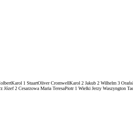
Colbert
Karol 1 Stuart
Oliver Cromwell
Karol 2
Jakub 2
Wilhelm 3 Orańs
rz Józef 2
Cesarzowa Maria Teresa
Piotr 1 Wielki
Jerzy Waszyngton
Ta