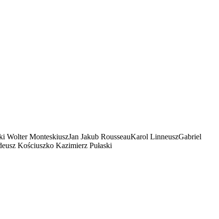
ki
Wolter
Monteskiusz
Jan Jakub Rousseau
Karol Linneusz
Gabriel
deusz Kościuszko
Kazimierz Pułaski