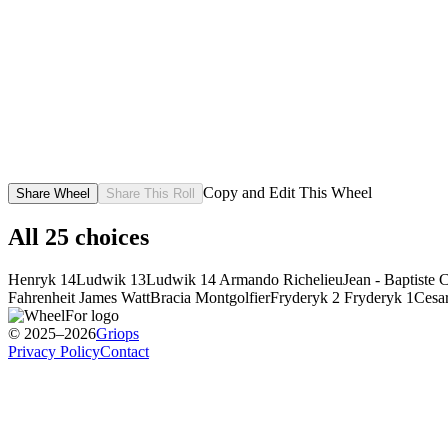
Copy and Edit This Wheel
Share Wheel
Share This Roll
All
25
choices
Henryk 14
Ludwik 13
Ludwik 14
Armando Richelieu
Jean - Baptiste 
Fahrenheit
James Watt
Bracia Montgolfier
Fryderyk 2
Fryderyk 1
Cesa
© 2025–2026
Griops
Privacy Policy
Contact