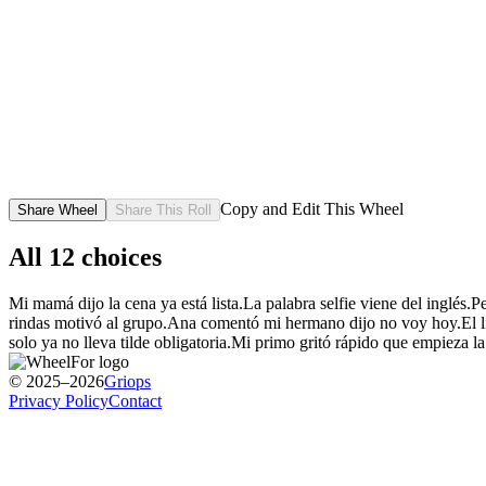
Copy and Edit This Wheel
Share Wheel
Share This Roll
All
12
choices
Mi mamá dijo la cena ya está lista.
La palabra selfie viene del inglés.
Pe
rindas motivó al grupo.
Ana comentó mi hermano dijo no voy hoy.
El 
solo ya no lleva tilde obligatoria.
Mi primo gritó rápido que empieza la 
© 2025–2026
Griops
Privacy Policy
Contact