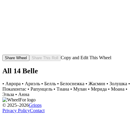
Copy and Edit This Wheel
Share Wheel
Share This Roll
All
14
Belle
• Аврора
• Ариэль
• Белль
• Белоснежка
• Жасмин
• Золушка
•
Покахонтас
• Рапунцель
• Тиана
• Мулан
• Мерида
• Моана
•
Эльза
• Анна
© 2025–2026
Griops
Privacy Policy
Contact